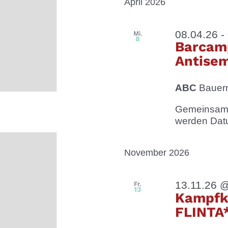
April 2026
08.04.26
-
Mi.
8
Barcam
Antisem
ABC
Bauern
Gemeinsam 
werden Datum
November 2026
13.11.26 
Fr.
13
Kampfk
FLINTA