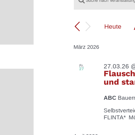
VERANSTALTU
Schlüsselwort
eingeben.
SUCHE
Suche
UND
nach
Heute
ANSICHTEN,
Veranstaltungen
Schlüsselwort.
NAVIGATION
März 2026
27.03.26 
Fr.
27
Flausch
und sta
ABC
Bauern
Selbstverte
FLINTA* Möc