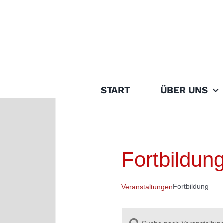
Zum
Inhalt
springen
START
ÜBER UNS
Fortbildun
Fortbildung
Veranstaltungen
Bitte