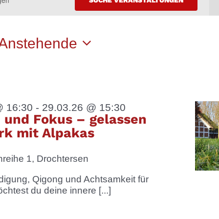
NGEN
Anstehende
Datum
wählen.
@ 16:30
-
29.03.26 @ 15:30
 und Fokus – gelassen
rk mit Alpakas
reihe 1, Drochtersen
idigung, Qigong und Achtsamkeit für
htest du deine innere [...]