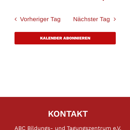
VERANS
Navigatio
Datum
SUCHE
wählen.
UND
Vorheriger Tag
Nächster Tag
ANSICHT
NAVIGAT
KALENDER ABONNIEREN
KONTAKT
ABC Bildungs- und Tagungszentrum e.V.