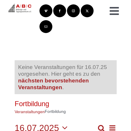
Zum
Inhalt
Togg
springen
Navi
Keine Veranstaltungen für 16.07.25
vorgesehen. Hier geht es zu den
nächsten bevorstehenden
Veranstaltungen
.
Fortbildung
Fortbildung
Veranstaltungen
16.07.2025
Veransta
Suche
Ansichte
Tag