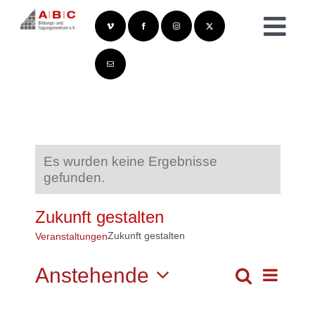
Zum
Inhalt
Togg
springen
Navi
Es wurden keine Ergebnisse
gefunden.
Zukunft gestalten
Zukunft gestalten
Veranstaltungen
Anstehende
Veransta
Suche
VERANS
Ansichte
Liste
Navigatio
Datum
SUCHE