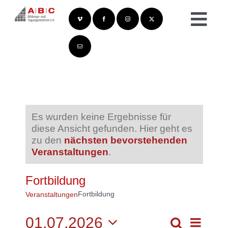
Zum
Inhalt
Togg
springen
Navi
Es wurden keine Ergebnisse für
diese Ansicht gefunden. Hier geht es
zu den
nächsten bevorstehenden
Veranstaltungen
.
Fortbildung
Fortbildung
Veranstaltungen
01.07.2026
Veransta
Suche
Ansichte
Monat