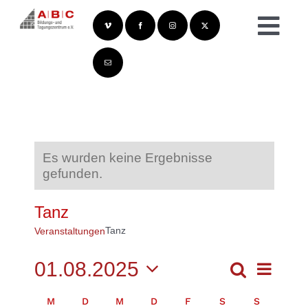
Zum
Inhalt
Togg
springen
Navi
Es wurden keine Ergebnisse
gefunden.
Tanz
Tanz
Veranstaltungen
01.08.2025
Veransta
Suche
VERANS
Ansichte
Monat
Navigatio
Datum
SUCHE
KALENDER
M
D
M
D
F
S
S