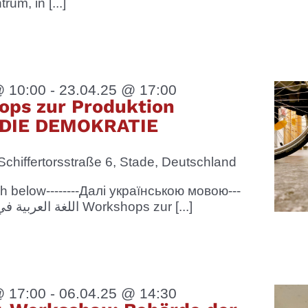
um, in [...]
@ 10:00
-
23.04.25 @ 17:00
ops zur Produktion
DIE DEMOKRATIE
Schiffertorsstraße 6, Stade, Deutschland
lish below--------Далі українською мовою---
------اللغة العربية في الأسفل Workshops zur [...]
@ 17:00
-
06.04.25 @ 14:30