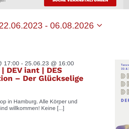
NGEN
22.06.2023
 - 
06.08.2026
Datum
wählen.
@ 17:00
-
25.06.23 @ 16:00
 | DEV iant | DES
tion – Der Glückselige
p in Hamburg. Alle Körper und
sind willkommen! Keine [...]