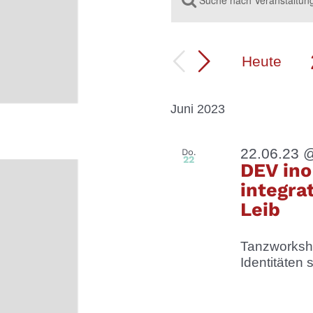
VERANSTALTU
Schlüsselwort
eingeben.
SUCHE
Suche
UND
nach
Heute
ANSICHTEN,
Veranstaltungen
Schlüsselwort.
NAVIGATION
Juni 2023
22.06.23 
Do.
22
DEV ino
integra
Leib
Tanzworksho
Identitäten 