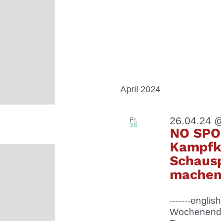
April 2024
26.04.24 
Fr.
26
NO SPO
Kampfk
Schausp
mache
-------engli
Wochenende