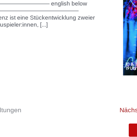
——————— english below
——————————————
nz ist eine Stückentwicklung zweier
spieler:innen, [...]
ltungen
Näch