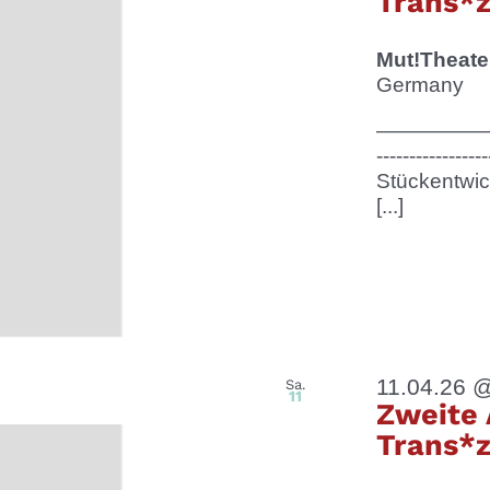
Trans*
Mut!Theat
Germany
————————
--------------
Stückentwic
[...]
11.04.26 
Sa.
11
Zweite 
Trans*