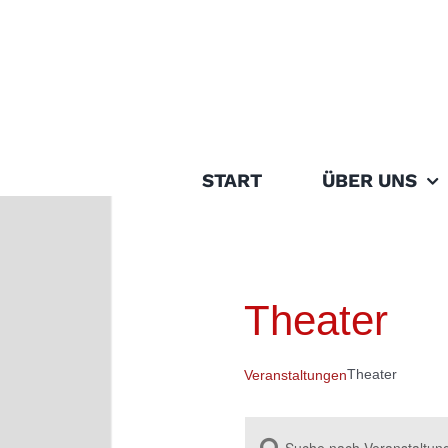
Zum
Inhalt
springen
START
ÜBER UNS
Theater
Theater
Veranstaltungen
Bitte