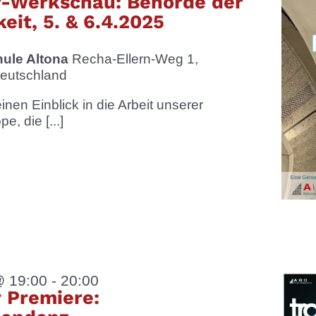
r-Werkschau: Behörde der
eit, 5. & 6.4.2025
hule Altona
Recha-Ellern-Weg 1,
eutschland
inen Einblick in die Arbeit unserer
e, die [...]
@ 19:00
-
20:00
 Premiere: