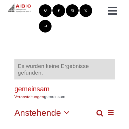
Zum
Inhalt
Togg
springen
Navi
Es wurden keine Ergebnisse
gefunden.
gemeinsam
gemeinsam
Veranstaltungen
Anstehende
Veransta
Suche
VERANS
Ansichte
Liste
Navigatio
Datum
SUCHE