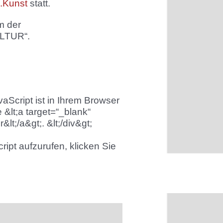
.Kunst
statt.
m der
ULTUR“.
vaScript ist in Ihrem Browser
 &lt;a target=“_blank“
lt;/a&gt;. &lt;/div&gt;
ipt aufzurufen, klicken Sie