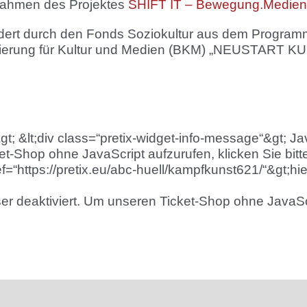
Rahmen des Projektes
SHIFT IT – Bewegung.Medien
rdert durch den Fonds Soziokultur aus dem Program
gierung für Kultur und Medien (BKM) „NEUSTART K
&gt; &lt;div class=“pretix-widget-info-message“&gt; Ja
et-Shop ohne JavaScript aufzurufen, klicken Sie bitte
f=“https://pretix.eu/abc-huell/kampfkunst621/“&gt;hier&
ser deaktiviert. Um unseren Ticket-Shop ohne JavaScr