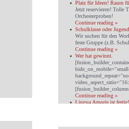
Platz für Ideen! Raum fü
Jetzt reservieren! Toll
Orchesterproben!
Continue reading »
Schulklasse oder Jugen
Wir suchen für den Wor
feste Gruppe (z.B. Schu
Continue reading »
Wer hat gewinnt.
[fusion_builder_contai
hide_on_mobile="small-v
background_repeat="no-
video_aspect_ratio="16
[fusion_builder_column
Continue reading »
Lingua Amoris ist fertig
Unser Film „Lingua Amori
zeigt auf…
Continue reading »
Jahresrückblick 2024