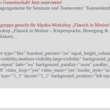
r Gemeinschaft! Jetzt reservieren!
e Tagungsräume für Seminare und Teamevents! "Kennenlernf
dgruppe gesucht für Alpaka-Workshop „Flausch in Motion
kshop „Flausch in Motion – Körpersprache, Bewegung & 
lklasse)…
ner type="flex" hundred_percent="no" equal_height_colu
isibility,medium-visibility,large-visibility" background_p
repeat" fade="no" background_parallax="none" parallax
:9" video_loop="yes" video_mute="yes" border_style="sol
 type="1_1" layout="1_1" background_position="left top
!
s“ ist nach fünf Jahren Arbeit fertig! – Und der Trailer n