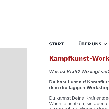
Zum
Inhalt
springen
START
ÜBER UNS
Zeige
grösseres
Kampfkunst-Works
Bild
Was ist Kraft? Wo liegt si
Du hast Lust auf Kampfku
dem dreitägigen Workshop
Du kannst Deine Kraft entdec
Wucht einsetzen, sie aber auc