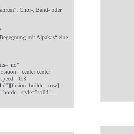
ahrten", Chor-, Band- oder
“
Begegnung mit Alpakas“ eine
mns="no"
osition="center center"
_speed="0.3"
id"][fusion_builder_row]
" border_style="solid"…
un veröffentlicht. Der Film