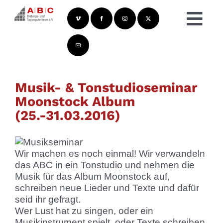
Zum
Inhalt
Togg
springen
Navi
Zeige
grösseres
Musik- & Tonstudioseminar
Bild
Moonstock Album
(25.-31.03.2016)
Wir machen es noch einmal! Wir verwandeln
das ABC in ein Tonstudio und nehmen die
Musik für das Album Moonstock auf,
schreiben neue Lieder und Texte und dafür
seid ihr gefragt.
Wer Lust hat zu singen, oder ein
Musikinstrument spielt, oder Texte schreiben