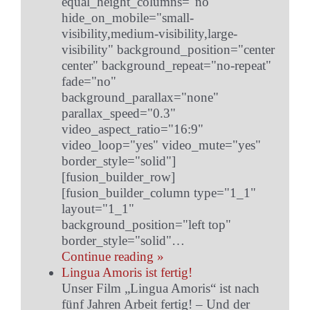
equal_height_columns="no"
hide_on_mobile="small-
visibility,medium-visibility,large-
visibility" background_position="center
center" background_repeat="no-repeat"
fade="no"
background_parallax="none"
parallax_speed="0.3"
video_aspect_ratio="16:9"
video_loop="yes" video_mute="yes"
border_style="solid"]
[fusion_builder_row]
[fusion_builder_column type="1_1"
layout="1_1"
background_position="left top"
border_style="solid"…
Continue reading »
Lingua Amoris ist fertig!
Unser Film „Lingua Amoris“ ist nach
fünf Jahren Arbeit fertig! – Und der