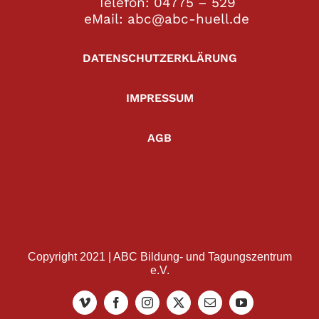
Telefon: 04775 – 529
eMail: abc@abc-huell.de
DATENSCHUTZERKLÄRUNG
IMPRESSUM
AGB
Copyright 2021 | ABC Bildung- und Tagungszentrum
e.V.
Vimeo
Facebook
Instagram
X
E-
YouTube
Mail